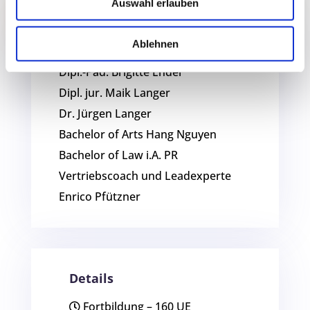
Auswahl erlauben
ALLE LERNINHALTE
Referenten
Ablehnen
Dipl.-Päd. Brigitte Ender
Dipl.
jur.
Maik Langer
Dr. Jürgen Langer
Bachelor of Arts Hang Nguyen
Bachelor of Law i.A. PR
Vertriebscoach und Leadexperte
Enrico Pfützner
Details
Fortbildung – 160 UE